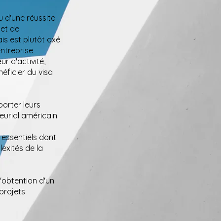
u d'une réussite
 et de
is est plutôt axé
ntreprise
r d'activité,
éficier du visa
porter leurs
urial américain.
 essentiels dont
exités de la
'obtention d'un
projets