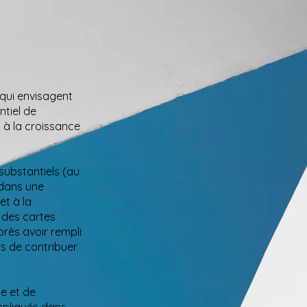
 qui envisagent
ntiel de
 à la croissance
substantiels (au
 dans une
et à la
 des cartes
près avoir rempli
s de contribuer
e et de