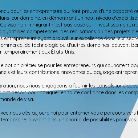
onçu pour les entrepreneurs qui font preuve d'une capacité o
dans leur domaine, en démontrant un haut niveau d'expertise
Ce visa non immigrant n'est pas basé sur l'investissement, ma
s ayant des compétences, des réalisations ou des projets d'e
s entrepreneurs ayant prouvé leur excellence dans leur secteu
e commerce, de technologie ou d'autres domaines, peuvent bén
ler temporairement aux États-Unis.
une option précieuse pour les entrepreneurs qui souhaitent ap
nnels et leurs contributions innovantes au paysage entreprene
ration, nous nous engageons à fournir les conseils juridiques
s ont besoin pour naviguer en toute confiance dans les compl
mande de visa.
vec nous dès aujourd'hui pour entamer votre parcours vers l
 temporaire, ouvrant ainsi un champ de possibilités pour vos 
.