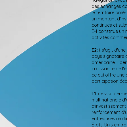
navigation avec 
des échanges com
le territoire amé
un montant d'inve
continues et subs
E-1 constitue un
activités commerc
E2:
il s'agit d'un
pays signataire 
américaine. Il pe
croissance de l'e
ce qui offre une 
participation éc
L1:
ce visa perme
multinationale d'
d'investissement 
renforcement d'u
entreprises multi
États-Unis en tra