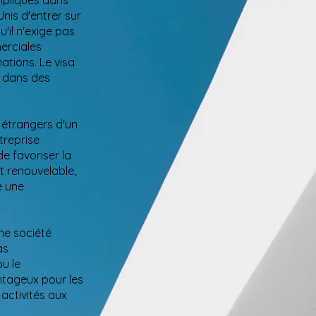
mpliqués dans
nis d'entrer sur
'il n'exige pas
merciales
ations. Le visa
r dans des
 étrangers d'un
treprise
de favoriser la
t renouvelable,
e une
ne société
as
ou le
ntageux pour les
 activités aux