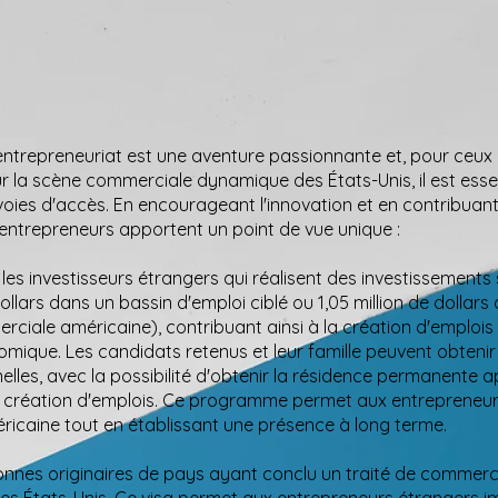
'entrepreneuriat est une aventure passionnante et, pour ceux
ur la scène commerciale dynamique des États-Unis, il est esse
oies d'accès. En encourageant l'innovation et en contribuant
entrepreneurs apportent un point de vue unique :
les investisseurs étrangers qui réalisent des investissements 
lars dans un bassin d'emploi ciblé ou 1,05 million de dollars
ciale américaine), contribuant ainsi à la création d'emplois 
mique. Les candidats retenus et leur famille peuvent obtenir
elles, avec la possibilité d'obtenir la résidence permanente a
e création d'emplois. Ce programme permet aux entrepreneur
ricaine tout en établissant une présence à long terme.
onnes originaires de pays ayant conclu un traité de commerc