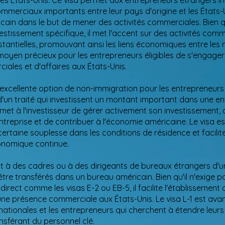
les États-Unis. Ce visa permet aux entrepreneurs étrangers i
merciaux importants entre leur pays d'origine et les États-U
ricain dans le but de mener des activités commerciales. Bien qu
stissement spécifique, il met l'accent sur des activités com
tantielles, promouvant ainsi les liens économiques entre les n
 moyen précieux pour les entrepreneurs éligibles de s'engage
iales et d'affaires aux États-Unis.
e excellente option de non-immigration pour les entrepreneurs
d'un traité qui investissent un montant important dans une en
rmet à l'investisseur de gérer activement son investissement, 
ntreprise et de contribuer à l'économie américaine. Le visa es
certaine souplesse dans les conditions de résidence et facilit
onomique continue.
t à des cadres ou à des dirigeants de bureaux étrangers d'u
être transférés dans un bureau américain. Bien qu'il n'exige p
direct comme les visas E-2 ou EB-5, il facilite l'établissement 
ne présence commerciale aux États-Unis. Le visa L-1 est ava
nationales et les entrepreneurs qui cherchent à étendre leurs
nsférant du personnel clé.