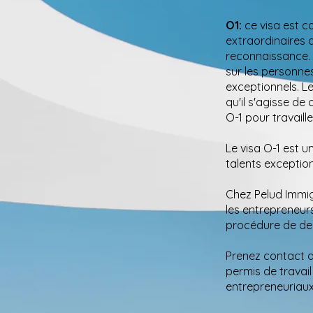
O1:
ce visa est c
extraordinaires 
reconnaissance. 
sur les personne
exceptionnels. Le
qu'il s'agisse d
O-1 pour travail
Le visa O-1 est 
talents exceptio
Chez Pelud Immig
les entrepreneur
procédure de de
Prenez contact a
permis de travail
entrepreneuriaux