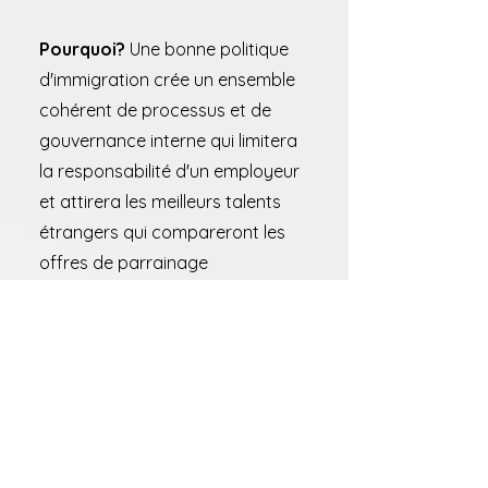
Pourquoi?
Une bonne politique
d'immigration crée un ensemble
cohérent de processus et de
gouvernance interne qui limitera
la responsabilité d'un employeur
et attirera les meilleurs talents
étrangers qui compareront les
offres de parrainage
d'immigration d'autres
employeurs concurrents. Avoir
une police de travail clair pour
évaluer, parrainer et intégrer les
employés étrangers vous
permettra de retenir les talents
en offrant une expérience