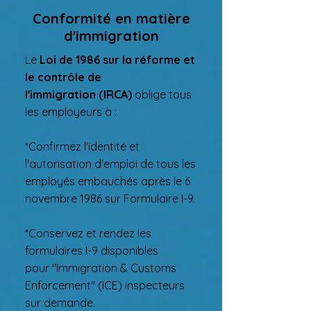
Conformité en matière
d'immigration
Le
Loi de 1986 sur la réforme et
le contrôle de
l'immigration
(IRCA)
oblige tous
les employeurs à :
*Confirmez l'identité et
l'autorisation d'emploi de tous les
employés embauchés après le 6
novembre 1986 sur
Formulaire I-9
.
*Conservez et rendez les
formulaires I-9 disponibles
pour
"Immigration & Customs
Enforcement"
(ICE) inspecteurs
sur demande.