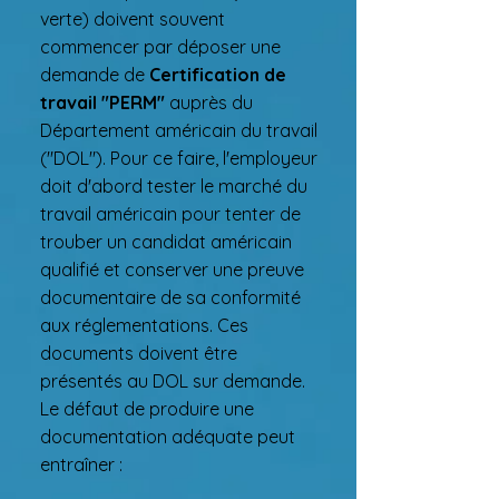
verte) doivent souvent
commencer par déposer une
demande de
Certification de
travail "PERM"
auprès du
Département américain du travail
("DOL"). Pour ce faire, l'employeur
doit d'abord tester le marché du
travail américain pour tenter de
trouber un candidat américain
qualifié et conserver une preuve
documentaire de sa conformité
aux réglementations. Ces
documents doivent être
présentés au DOL sur demande.
Le défaut de produire une
documentation adéquate peut
entraîner :