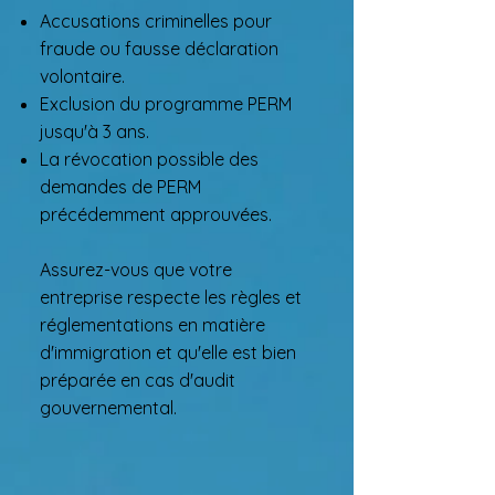
Accusations criminelles pour
fraude ou fausse déclaration
volontaire.
Exclusion du programme PERM
jusqu'à 3 ans.
La révocation possible des
demandes de PERM
précédemment approuvées.
Assurez-vous que votre
entreprise respecte les règles et
réglementations en matière
d'immigration et qu'elle est bien
préparée en cas d'audit
gouvernemental.