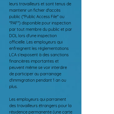
leurs travailleurs et sont tenus de
maintenir un fichier d'accès
public ("Public Access File" ou
"PAF") disponible pour inspection
par tout membre du public et par
DOL lors d'une inspection
officielle. Les employeurs qui
enfreignent les réglementations
LCA s'exposent à des sanctions
financières importantes et
peuvent même se voir interdire
de participer au parrainage
d'immigration pendant 1 an ou
plus.
Les employeurs qui parrainent
des travailleurs étrangers pour la
résidence permanente (une carte