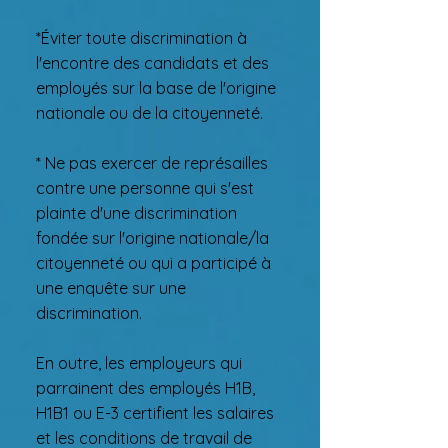
*Éviter toute discrimination à
l'encontre des candidats et des
employés sur la base de l'origine
nationale ou de la citoyenneté.
* Ne pas exercer de représailles
contre une personne qui s'est
plainte d'une discrimination
fondée sur l'origine nationale/la
citoyenneté ou qui a participé à
une enquête sur une
discrimination.
En outre, les employeurs qui
parrainent des employés H1B,
H1B1 ou E-3 certifient les salaires
et les conditions de travail de