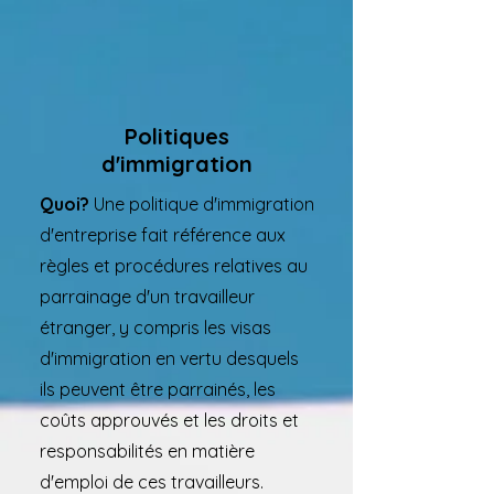
Politiques
d'immigration
Quoi?
Une politique d'immigration
d'entreprise fait référence aux
règles et procédures relatives au
parrainage d'un travailleur
étranger, y compris les visas
d'immigration en vertu desquels
ils peuvent être parrainés, les
coûts approuvés et les droits et
responsabilités en matière
d'emploi de ces travailleurs.