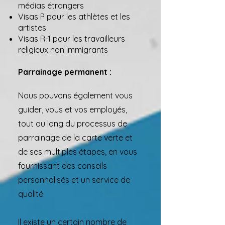
médias étrangers
Visas P pour les athlètes et les
artistes
Visas R-1 pour les travailleurs
religieux non immigrants
Parrainage permanent :
Nous pouvons également vous
guider, vous et vos employés,
tout au long du processus de
parrainage de la carte verte et
de ses multiples étapes, en vous
fournissant des conseils
personnalisés et un service de
qualité.
Il existe un certain nombre de