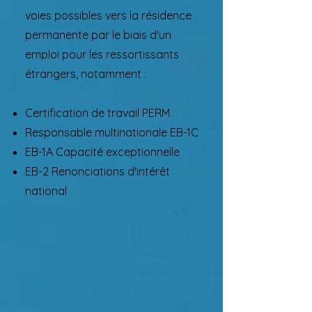
voies possibles vers la résidence
permanente par le biais d'un
emploi pour les ressortissants
étrangers, notamment :
Certification de travail PERM
Responsable multinationale EB-1C
EB-1A Capacité exceptionnelle
EB-2 Renonciations d'intérêt
national