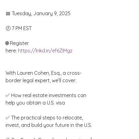
📅 Tuesday, January 9, 2025
🕖 7 PM EST
🌐 Register 
here: 
https://lnkd.in/ef6ZiMgz
With Lauren Cohen, Esq., a cross-
border legal expert, we’ll cover:
✅ How real estate investments can 
help you obtain a U.S. visa
✅ The practical steps to relocate, 
invest, and build your future in the U.S.