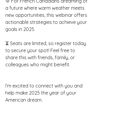
🌞 For French Canadians dreaming of 
a future where warm weather meets 
new opportunities, this webinar offers 
actionable strategies to achieve your 
goals in 2025.
⏳ Seats are limited, so register today 
to secure your spot! Feel free to 
share this with friends, family, or 
colleagues who might benefit.
I’m excited to connect with you and 
help make 2025 the year of your 
American dream.
hashtag#WebinaireBilingue
hashtag#I
nvestissementImmobilier
hashtag#USI